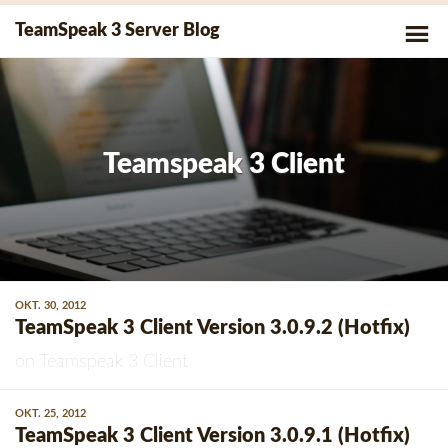
Skip
P
TeamSpeak 3 Server Blog
to
Me
content
Teamspeak 3 Client
OKT. 30, 2012
TeamSpeak 3 Client Version 3.0.9.2 (Hotfix)
on
Teamspeak 3 Client
OKT. 25, 2012
TeamSpeak 3 Client Version 3.0.9.1 (Hotfix)