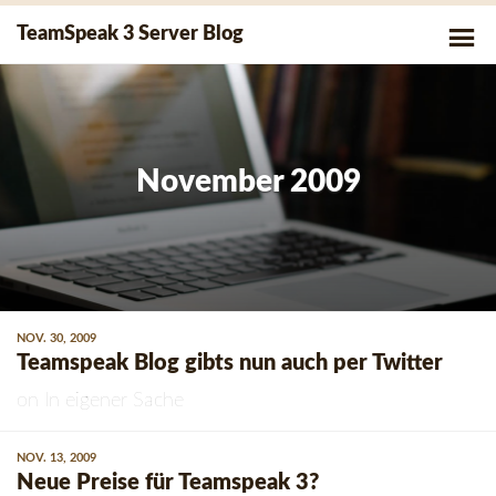
Skip
P
TeamSpeak 3 Server Blog
to
Me
content
November 2009
NOV. 30, 2009
Teamspeak Blog gibts nun auch per Twitter
on
In eigener Sache
NOV. 13, 2009
Neue Preise für Teamspeak 3?