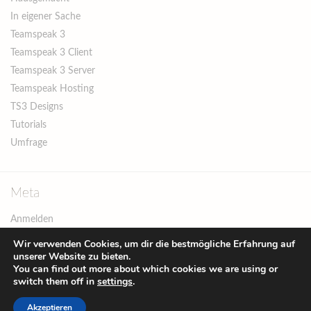
In eigener Sache
Teamspeak 3
Teamspeak 3 Client
Teamspeak 3 Server
Teamspeak Hosting
TS3 Designs
Tutorials
Umfrage
Meta
Anmelden
Eintrags-Feed
Wir verwenden Cookies, um dir die bestmögliche Erfahrung auf
unserer Website zu bieten.
Kommentar-Feed
You can find out more about which cookies we are using or
WordPress.org
switch them off in
settings
.
Akzeptieren