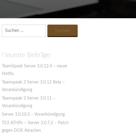
Suchen
nach:
Neueste Beiträge
TeamSpeak Server 3.0.12.4 – neuer
Hotfix
Teamspeak 3 Server 3.0.12 Beta –
Vorankündigung
Teamspeak 3 Server 3.0.11 –
Vorankündigung
Server 3.0.10.3 – Vorankündigung
TS3 ATHPs – Server 3.0.7.2 – Patch
gegen DOS Attacken