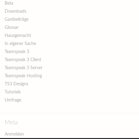
Beta
Downloads
Gastbeiträge
Glossar
Hausgemacht
In eigener Sache
Teamspeak 3
Teamspeak 3 Client
Teamspeak 3 Server
Teamspeak Hosting
TS3 Designs
Tutorials
Umfrage
Meta
Anmelden