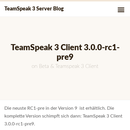
Skip
P
TeamSpeak 3 Server Blog
to
Me
content
TeamSpeak 3 Client 3.0.0-rc1-
pre9
on
Beta
&
Teamspeak 3 Client
Die neuste RC1-pre in der Version 9 ist erhältlich. Die
komplette Version schimpft sich dann: TeamSpeak 3 Client
3.0.0-rc1-pre9.