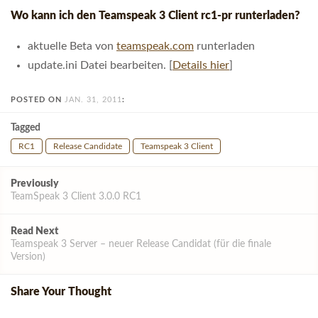
Wo kann ich den Teamspeak 3 Client rc1-pr runterladen?
aktuelle Beta von
teamspeak.com
runterladen
update.ini Datei bearbeiten. [
Details hier
]
POSTED ON
JAN. 31, 2011
:
Tagged
RC1
Release Candidate
Teamspeak 3 Client
Post
Previously
navigation
TeamSpeak 3 Client 3.0.0 RC1
Read Next
Teamspeak 3 Server – neuer Release Candidat (für die finale
Version)
Share Your Thought