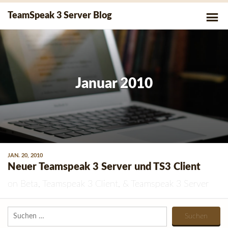
Skip
P
TeamSpeak 3 Server Blog
to
Me
content
Januar 2010
JAN. 20, 2010
Neuer Teamspeak 3 Server und TS3 Client
on
Beta
,
Teamspeak 3 Client
, &
Teamspeak 3 Server
Suchen
nach: