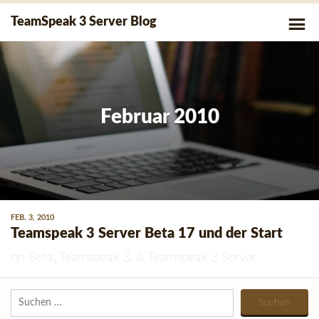
Skip
P
TeamSpeak 3 Server Blog
to
Me
content
Februar 2010
FEB. 3, 2010
Teamspeak 3 Server Beta 17 und der Start
on
Beta
,
Teamspeak 3
, &
Teamspeak 3 Server
Suchen
nach: