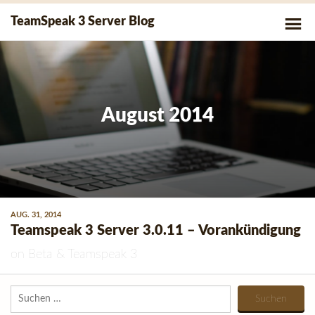
Skip
P
TeamSpeak 3 Server Blog
to
Me
content
August 2014
AUG. 31, 2014
Teamspeak 3 Server 3.0.11 – Vorankündigung
on
Beta
&
Teamspeak 3
Suchen
nach: