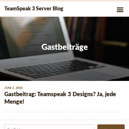
Skip
P
TeamSpeak 3 Server Blog
to
Me
content
Gastbeiträge
JUNI 2, 2010
Gastbeitrag: Teamspeak 3 Designs? Ja, jede
Menge!
on
Gastbeiträge
,
Teamspeak 3 Client
, &
TS3 Designs
Suchen