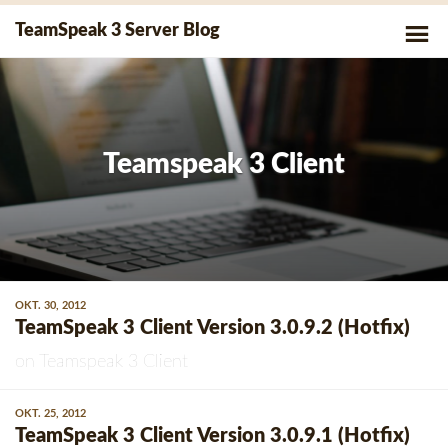
Skip
P
TeamSpeak 3 Server Blog
to
Me
content
Teamspeak 3 Client
OKT. 30, 2012
TeamSpeak 3 Client Version 3.0.9.2 (Hotfix)
on
Teamspeak 3 Client
OKT. 25, 2012
TeamSpeak 3 Client Version 3.0.9.1 (Hotfix)