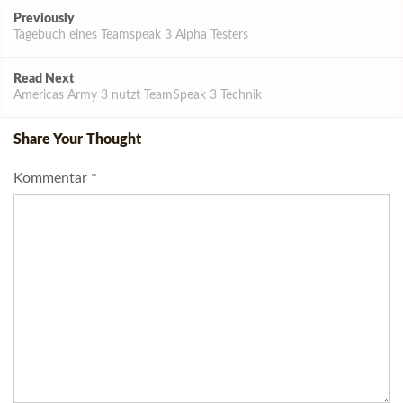
Post
Previously
navigation
Tagebuch eines Teamspeak 3 Alpha Testers
Read Next
Americas Army 3 nutzt TeamSpeak 3 Technik
Share Your Thought
Kommentar
*