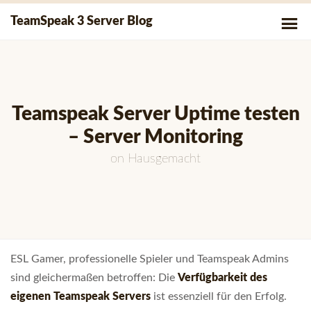
Skip
P
TeamSpeak 3 Server Blog
to
Me
content
Teamspeak Server Uptime testen
– Server Monitoring
on
Hausgemacht
ESL Gamer, professionelle Spieler und Teamspeak Admins
sind gleichermaßen betroffen: Die
Verfügbarkeit des
eigenen Teamspeak Servers
ist essenziell für den Erfolg.