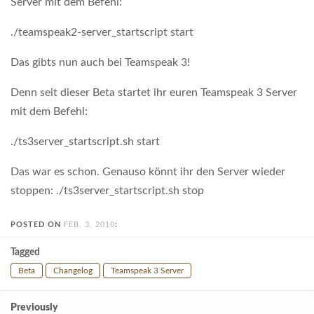
Server mit dem Befehl:
./teamspeak2-server_startscript start
Das gibts nun auch bei Teamspeak 3!
Denn seit dieser Beta startet ihr euren Teamspeak 3 Server
mit dem Befehl:
./ts3server_startscript.sh start
Das war es schon. Genauso könnt ihr den Server wieder
stoppen: ./ts3server_startscript.sh stop
POSTED ON
FEB. 3, 2010
:
Tagged
Beta
Changelog
Teamspeak 3 Server
Post
Previously