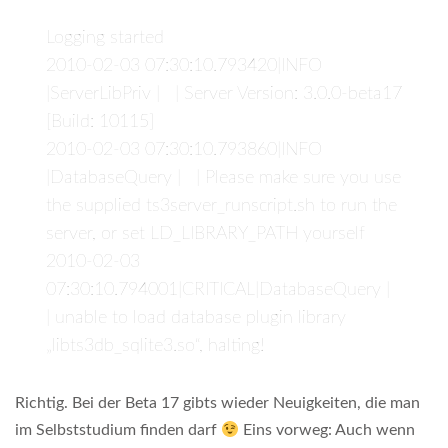
Logging started
2010-02-03 07:30:10.793420|INFO
|ServerLibPriv | | Server Version: 3.0.0-beta17
[Build: 10115]
2010-02-03 07:30:10.793860|INFO
|DatabaseQuery | | Please make sure you use
the supplied ts3server_runscript.sh to run the
server, or set LD_LIBRARY_PATH yourself
2010-02-03
07:30:10.794001|CRITICAL|DatabaseQuery |
| unable to load database plugin library
„libts3db_sqlite3.so“, halting!
Richtig. Bei der Beta 17 gibts wieder Neuigkeiten, die man
im Selbststudium finden darf
Eins vorweg: Auch wenn