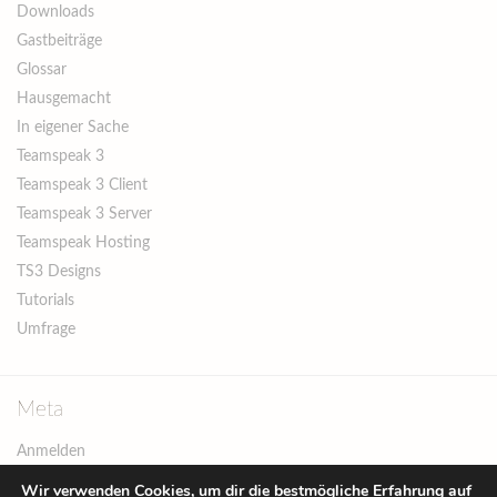
Downloads
Gastbeiträge
Glossar
Hausgemacht
In eigener Sache
Teamspeak 3
Teamspeak 3 Client
Teamspeak 3 Server
Teamspeak Hosting
TS3 Designs
Tutorials
Umfrage
Meta
Anmelden
Eintrags-Feed
Wir verwenden Cookies, um dir die bestmögliche Erfahrung auf