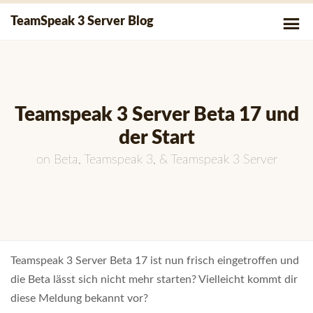
Skip
P
TeamSpeak 3 Server Blog
to
Me
content
Teamspeak 3 Server Beta 17 und
der Start
on
Beta
,
Teamspeak 3
, &
Teamspeak 3 Server
Teamspeak 3 Server Beta 17 ist nun frisch eingetroffen und
die Beta lässt sich nicht mehr starten? Vielleicht kommt dir
diese Meldung bekannt vor?