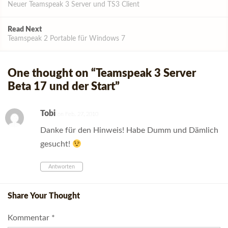
navigation
Neuer Teamspeak 3 Server und TS3 Client
Read Next
Teamspeak 2 Portable für Windows 7
One thought on “
Teamspeak 3 Server
Beta 17 und der Start
”
Tobi
on Feb. 27, 2010
Danke für den Hinweis! Habe Dumm und Dämlich
gesucht!
Antworten
Share Your Thought
Kommentar
*