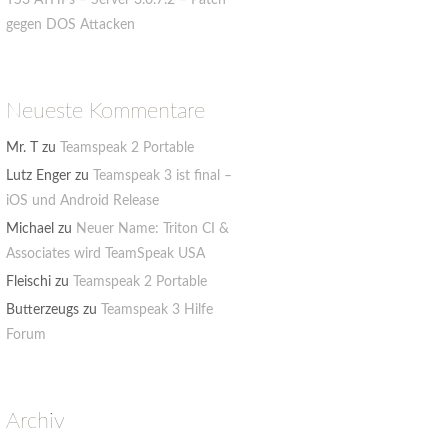
TS3 ATHPs – Server 3.0.7.2 – Patch
gegen DOS Attacken
Neueste Kommentare
Mr. T
zu
Teamspeak 2 Portable
Lutz Enger
zu
Teamspeak 3 ist final –
iOS und Android Release
Michael
zu
Neuer Name: Triton CI &
Associates wird TeamSpeak USA
Fleischi
zu
Teamspeak 2 Portable
Butterzeugs
zu
Teamspeak 3 Hilfe
Forum
Archiv