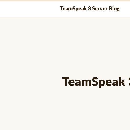
Skip
TeamSpeak 3 Server Blog
to
content
TeamSpeak 3