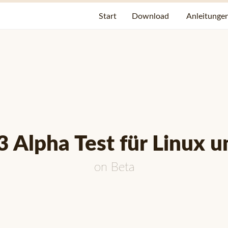
Start
Download
Anleitunge
 Alpha Test für Linux 
on
Beta