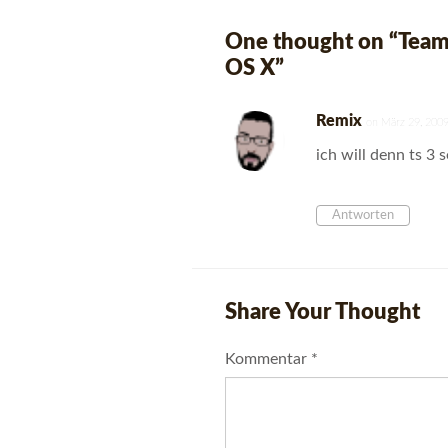
One thought on “
Team
OS X
”
Remix
on März 29, 200
ich will denn ts 3 
Antworten
Share Your Thought
Kommentar
*