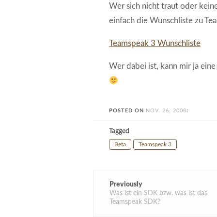
Wer sich nicht traut oder kein
einfach die Wunschliste zu Te
Teamspeak 3 Wunschliste
Wer dabei ist, kann mir ja ei
POSTED ON
NOV. 26, 2008
:
Tagged
Beta
Teamspeak 3
Post
Previously
navigation
Was ist ein SDK bzw. was ist das
Teamspeak SDK?